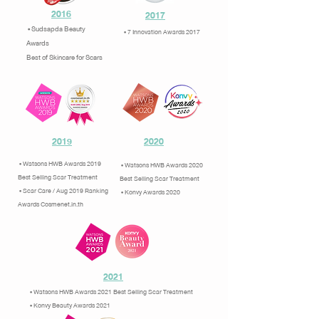
2016
2017
• Sudsapda Beauty
• 7 Innovation Awards 2017
Awards
Best of Skincare for Scars
*
2019
2020
• Watsons HWB Awards 2019
• Watsons HWB Awards 2020
Best Selling Scar Treatment
Best Selling Scar Treatment
• Scar Care / Aug 2019 Ranking
• Konvy Awards 2020
Awards Cosmenet.in.th
2021
• Watsons HWB Awards 2021 Best Selling Scar Treatment
• Konvy Beauty Awards 2021