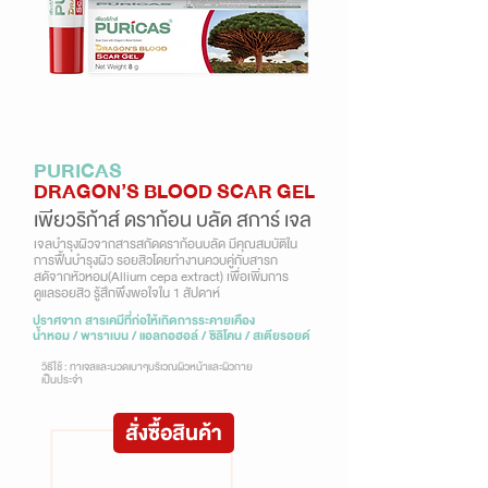
PURICAS
DRAGON’S BLOOD SCAR GEL
เพียวริก้าส์ ดราก้อน บลัด สการ์ เจล
เจลบำรุงผิวจากสารสกัดดราก้อนบลัด มีคุณสมบัติใน
การฟื้นบำรุงผิว รอยสิวโดยทำงานควบคู่กับสารก
สดัจากหัวหอม(Allium cepa extract) เพื่อเพิ่มการ
ดูแลรอยสิว รู้สึกพึงพอใจใน 1 สัปดาห์
ปราศจาก สารเคมีที่ก่อให้เกิดการระคายเคือง
น้ำหอม / พาราเบน / แอลกอฮอล์ / ซิลิโคน / สเตียรอยด์
วิธีใช้ : ทาเจลและนวดเบาๆบริเวณผิวหน้าและผิวกาย
เป็นประจำ
สั่งซื้อสินค้า