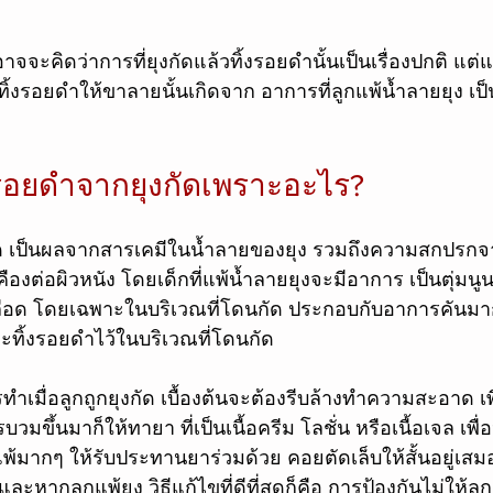
จะคิดว่าการที่ยุงกัดแล้วทิ้งรอยดำนั้นเป็นเรื่องปกติ แต่แท
้วทิ้งรอยดำให้ขาลายนั้นเกิดจาก อาการที่ลูกแพ้น้ำลายยุง เ
งรอยดำจากยุงกัดเพราะอะไร?
กัด เป็นผลจากสารเคมีในน้ำลายของยุง รวมถึงความสกปรกจ
ืองต่อผิวหนัง โดยเด็กที่แพ้น้ำลายยุงจะมีอาการ เป็นตุ่
้ำเลือด โดยเฉพาะในบริเวณที่โดนกัด ประกอบกับอาการคันมาก
ะทิ้งรอยดำไว้ในบริเวณที่โดนกัด
รทำเมื่อลูกถูกยุงกัด เบื้องต้นจะต้องรีบล้างทำความสะอาด เพ
มขึ้นมาก็ให้ทายา ที่เป็นเนื้อครีม โลชั่น หรือเนื้อเจล เพ
มากๆ ให้รับประทานยาร่วมด้วย คอยตัดเล็บให้สั้นอยู่เสมอ เ
และหากลูกแพ้ยุง วิธีแก้ไขที่ดีที่สุดก็คือ การป้องกันไม่ให้ลูกถ