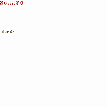
 และแมลง
ผิวหนัง 