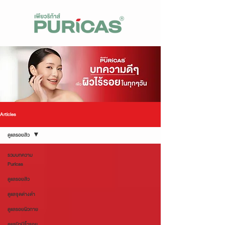
Articles
ดูแลรอยสิว
รวมบทความ
Puricas
ดูแลรอยสิว
ดูแลจุดด่างดำ
ดูแลรอยผิวกาย
ดูแลผิวมีริ้วรอย