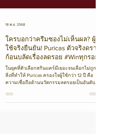
18 พ.ย. 2568
ใครบอกว่าครีมซองไม่เห็นผล? ผู้
ใช้จริงยืนยัน! Puricas ตัวจริงดรา
ก้อนบลัดเรื่องลดรอย #Winทุกรอย
ในยุคที่ตัวเลือกสกินแคร์มีเยอะจนเลือกไม่ถูก
สิ่งที่ทำให้ Puricas ครองใจผู้ใช้กว่า 12 ปี คือ
ความเชื่อถือด้านนวัตกรรมลดรอยเป็นอันดับ
หนึ่งพร้อมเทคโนโลยีเฉพาะที่แบรนด์วิจัยเอง
อย่าง ScarZiro® (Scar = 0) ที่ถูกพัฒนาต่อเนื่อง
ร่วมกับสารสกัด Dragon’s Blood Complex จน
ได้ชื่อว่าเป็น “ตัวจริงดราก้อนบลัด อันดับหนึ่ง